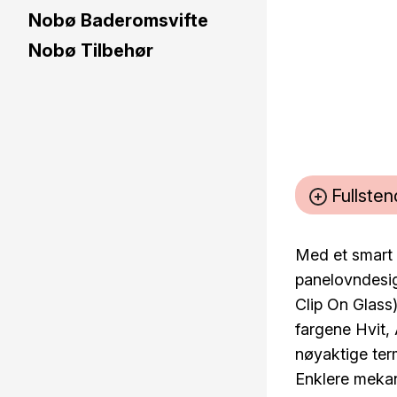
Nobø Baderomsvifte
Nobø Tilbehør
Fullsten
Med et smart 
panelovndesig
Clip On Glass
fargene Hvit,
nøyaktige ter
Enklere mekan