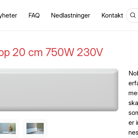
yheter
FAQ
Nedlastninger
Kontakt
op 20 cm 750W 230V
Nob
erf
mes
ska
som
er 
nes