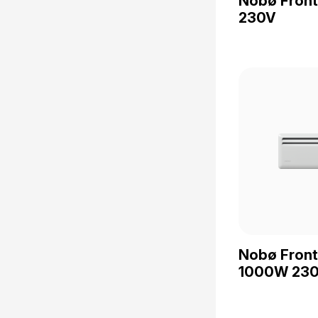
Nobø Fron
230V
Nobø Front
1000W 23