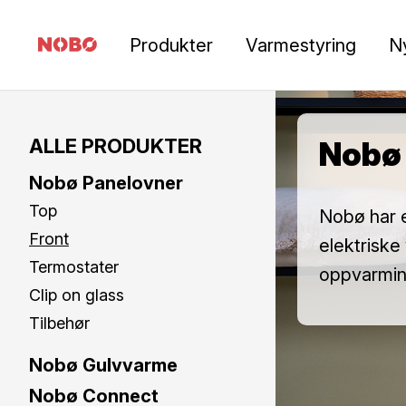
Produkter
Varmestyring
N
ALLE PRODUKTER
Nobø
Nobø Panelovner
Top
Nobø har e
Front
elektriske
Termostater
oppvarming
Clip on glass
Tilbehør
Nobø Gulvvarme
Nobø Connect