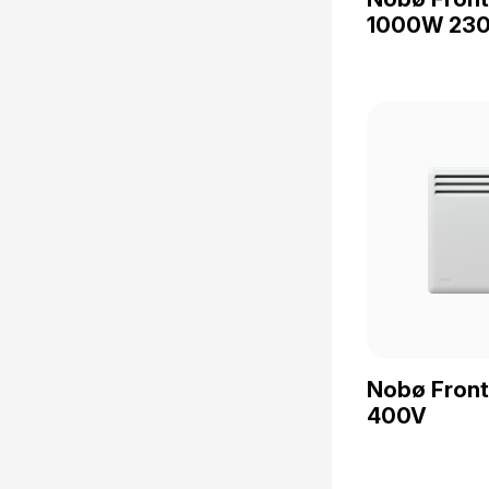
1000W 23
Nobø Fron
400V