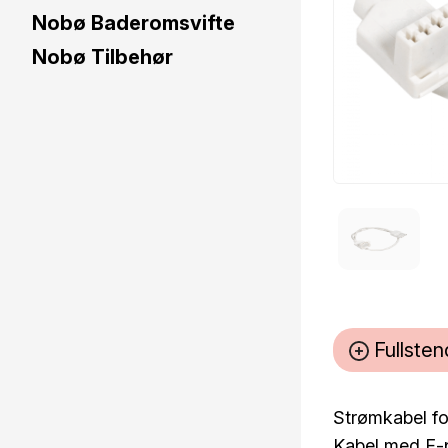
Nobø Baderomsvifte
Nobø Tilbehør
Fullsten
Strømkabel for
Kabel med F-p