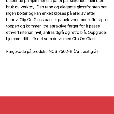
utseende på hjemmet ditt på et par sekunder, helt uten
bruk av verktøy. Den rene og elegante glassfronten har
ingen bolter og kan enkelt klipses på eller av etter
behov. Clip On Glass passer panelovner med luftutslipp i
toppen og kommer i tre attraktive farger for å passe
ethvert interiør: hvit, antrasittgrå og retro blå. Oppgrader
hjemmet ditt – få det som du vil med Clip On Glass.
Fargekode på produkt: NCS 7502-B (Antrasittgrå)