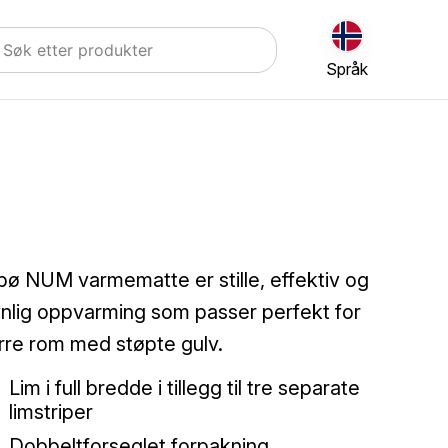
Språk
ø NUM varmematte er stille, effektiv og
nlig oppvarming som passer perfekt for
rre rom med støpte gulv.
Lim i full bredde i tillegg til tre separate
limstriper
Dobbeltforseglet forpakning