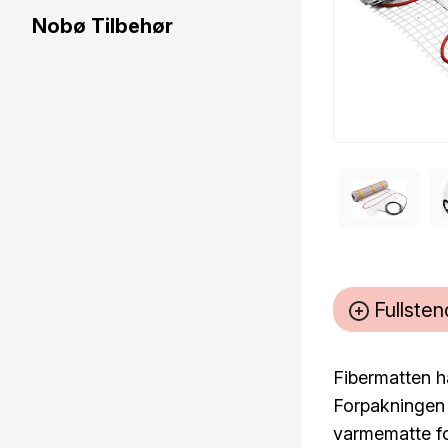
Nobø Tilbehør
Fullsten
Fibermatten har
Forpakningen e
varmematte fo