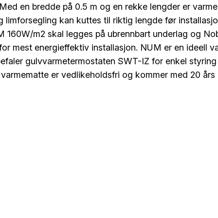
ed en bredde på 0.5 m og en rekke lengder er varmematt
 limforsegling kan kuttes til riktig lengde før install
 160W/m2 skal legges på ubrennbart underlag og Nobø a
r mest energieffektiv installasjon. NUM er en ideell v
efaler gulvvarmetermostaten SWT-IZ for enkel styring 
armematte er vedlikeholdsfri og kommer med 20 års ga