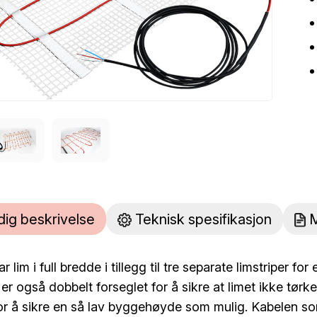
dig beskrivelse
Teknisk spesifikasjon
M
 lim i full bredde i tillegg til tre separate limstriper fo
r også dobbelt forseglet for å sikre at limet ikke tørk
r å sikre en så lav byggehøyde som mulig. Kabelen s