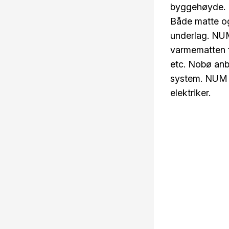
byggehøyde. M
Både matte og
underlag. NUM
varmematten fo
etc. Nobø anb
system. NUM v
elektriker.