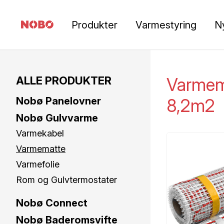
Produkter
Varmestyring
N
ALLE PRODUKTER
Varmem
Nobø Panelovner
8,2m2
Nobø Gulvvarme
Varmekabel
Varmematte
Varmefolie
Rom og Gulvtermostater
Nobø Connect
Nobø Baderomsvifte