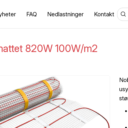
yheter
FAQ
Nedlastninger
Kontakt
attet 820W 100W/m2
Nob
usy
stø