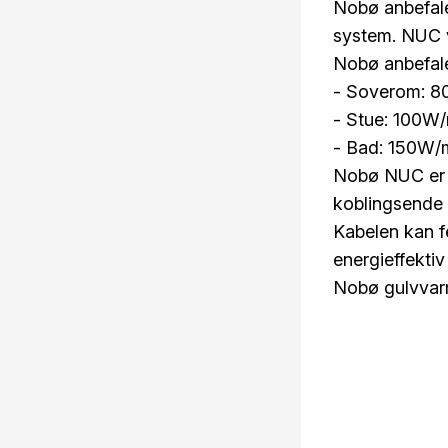
Nobø anbefale
system. NUC v
Nobø anbefale
- Soverom: 
- Stue: 100W
- Bad: 150W/
Nobø NUC er le
koblingsende f
Kabelen kan fe
energieffektiv
Nobø gulvvarme