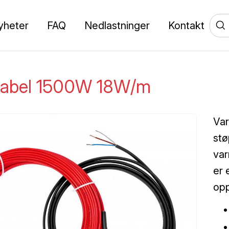
yheter
FAQ
Nedlastninger
Kontakt
abel 1500W 18W/m
Var
stø
var
er 
opp